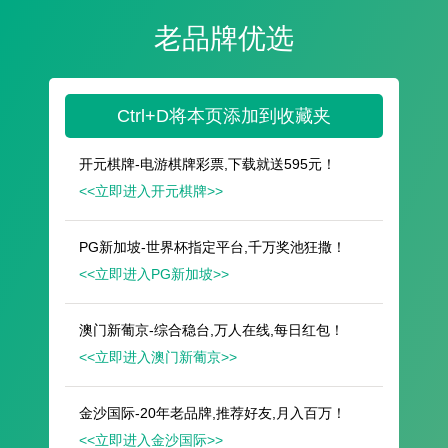
遥想公瑾当年，小乔初嫁了，雄姿英发。
羽扇纶巾，谈笑间，樯橹灰飞烟灭。
故国神游，多情应笑我，早生华发。
人生如梦，一尊还酹江月。